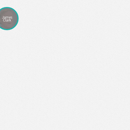
James
Clark